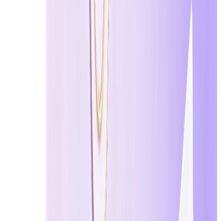
Nhiều người dùng cho rằng việc sử dụng email tạm thời 
Ban đầu, giả định này thường có vẻ đúng. Tài khoản ho
Nhưng tài khoản Amazon hiếm khi chỉ là tạm thời.
Theo thời gian, chúng thường trở nên gắn liền với nhữn
phương thức thanh toán
lịch sử đơn hàng
đăng ký và các giao dịch mua định kỳ
hồ sơ trả hàng và hoàn tiền
khôi phục tài khoản và kiểm tra bảo mật
Điều này thường trở nên rõ ràng sau đó khi người dùng 
Đây chính là lúc vấn đề thực sự xuất hiện. Địa chỉ ema