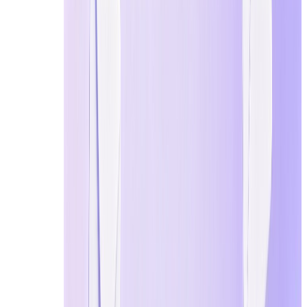
lịch sử mua hàng
phương thức thanh toán
theo dõi đơn hàng và hóa đơn
thông tin liên lạc về trả hàng và hoàn tiền
Điều này có nghĩa là tài khoản càng có giá trị khi được
có thể ảnh hưởng đến đơn hàng, hoàn tiền và khôi phục 
Các nền tảng xã hội và trò chơi hoạt động khác biệt
Các nền tảng như
Discord
và
Steam
được cấu trúc khác 
Ví dụ:
Discord tập trung vào nhắn tin, cộng đồng và kiểm
Steam tập trung vào quyền sở hữu trò chơi kỹ thuật
WhatsApp dựa chủ yếu vào danh tính dựa trên số đi
Mặc dù các nền tảng này vẫn quan tâm đến bảo mật tài 