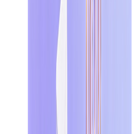
Amazon có gửi email xác minh cho các lần đăng nhập 
Có, Amazon có thể gửi email xác minh hoặc cảnh báo bảo
này là một phần trong hệ thống bảo mật của tài khoản v
Bài viết mới nhất
6 thg 7, 2026
Đánh giá EmailOnDeck: Dịch vụ email dù
1 thg 7, 2026
Các phương pháp hay nhất về bảo mật ema
29 thg 6, 2026
YOPmail là gì? Đánh giá chi tiết về tính n
22 thg 6, 2026