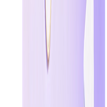
phục tài khoản sau này.
Đó là lý do tại sao việc mất quyền truy cập vào hộp thư đ
Tài khoản Amazon được thiết kế để sử dụng lâu dài, tro
Tại sao Amazon khác biệt với các nền tảng như Discor
Để hiểu tại sao email tạm thời cho Amazon có thể gây r
việc tạo tài khoản trông giống nhau ở mọi nơi — bạn đă