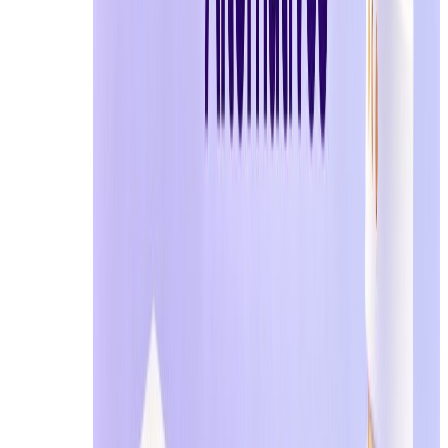
lịch sử mua hàng
các phương thức thanh toán đã lưu
các gói đăng ký và dịch vụ
các phụ thuộc về bảo mật và khôi phục
Khi các lớp này tích tụ, việc truy cập email ổn định trở 
Đây là lý do tại sao email dùng một lần có thể hoạt độ
Các tình huống mà một số người dùng vẫn sử dụng Te
Mặc dù temp mail cho Amazon thường không lý tưởng để 
thể, hạn chế. Điều này giúp cung cấp một cái nhìn cân b
Những trường hợp này thường không liên quan đến việc x
Duyệt web mà không có ý định lâu dài
Một số người dùng có thể sử dụng email tạm thời khi h
Trong những tình huống này, tài khoản thường được tạo