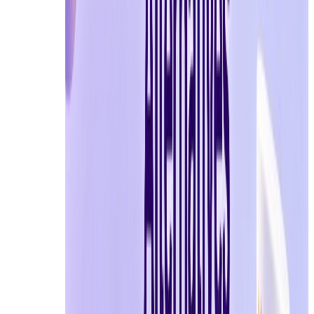
Khả năng sử dụng thực tế — Thường không đáng tin c
Tuy nhiên, ngay cả khi việc đăng ký thành công, khả nă
Khi tài khoản đã được sử dụng, email trở thành một ph
xác nhận đơn hàng
cập nhật vận chuyển
yêu cầu trả hàng
xác minh đăng nhập
Nếu hộp thư tạm thời hết hạn hoặc không thể truy cập đư
không rõ ràng trong quá trình đăng ký.
Khả năng tồn tại lâu dài — Thường không lý tưởng
Từ góc độ lâu dài, temp mail thường không phù hợp vớ
Các tài khoản Amazon có xu hướng phát triển theo thời g