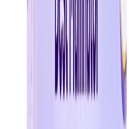
Rủi ro 1: Bạn có thể mất quyền truy cập vào các email 
Một trong những vấn đề lâu dài ngay lập tức là các hộp
Trong trường hợp đó, người dùng có thể:
mất quyền truy cập vào hóa đơn đặt hàng
không thể truy xuất xác nhận vận chuyển
bỏ lỡ các email trả hàng hoặc hoàn tiền
mất bằng chứng về lịch sử mua hàng
Mặc dù mọi thứ có vẻ ổn lúc ban đầu, nhưng những emai
Khi hộp thư đến không còn nữa, lịch sử đó sẽ trở nên k
Rủi ro 2: Việc khôi phục tài khoản có thể trở nên khó k