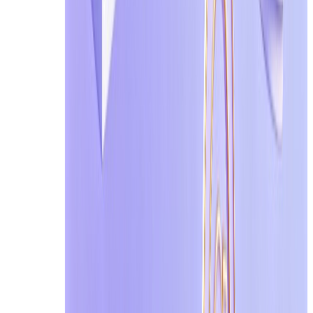
Phán quyết cuối cùng: Có đáng sử dụng Temp Mail c
Câu trả lời ngắn gọn là temp mail cho Amazon có thể h
Amazon.
Ban đầu, email dùng một lần mang lại cảm giác thuận t
Tuy nhiên, các tài khoản Amazon hiếm khi chỉ được sử d
Đây là lúc email dùng một lần của Amazon bắt đầu cho
Vấn đề không nằm ở việc đăng ký, mà là những gì xảy r
Tại thời điểm đó, việc truy cập vào email gốc lại trở nên 
Temp mail có thể hoạt động để truy cập tạm thời, nhưn
Đó là lý do tại sao temp mail cho các tài khoản Amazo
Temp Mail cho Amazon: Các câu hỏi thường gặp về bảo 
Amazon có thể phát hiện địa chỉ email tạm thời không?