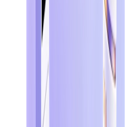
Sử dụng bí danh email (Bí danh Gmail hoặc Outlook)
Một tùy chọn khác là sử dụng các tính năng bí danh em
Với bí danh, người dùng có thể:
tạo các biến thể của một địa chỉ email duy nhất
theo dõi nguồn gốc của email
lọc các tin nhắn liên quan đến mua sắm dễ dàng h
tránh tạo nhiều tài khoản đầy đủ
Ví dụ: các bí danh khác nhau có thể được sử dụng cho 
Cách tiếp cận này giúp việc quản lý tài khoản trở nên đơ
Giữ các tài khoản mua sắm được sắp xếp và tách biệt
Thay vì dựa vào các hệ thống email tạm thời, một số ng
Ví dụ: