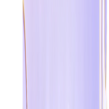
Các bước bảo mật này không giới hạn ở việc đăng ký. Chú
hoặc hệ thống bảo mật phát hiện hoạt động bất thường.
Đây là lúc quyền truy cập email lâu dài trở nên quan t
Nhiều người dùng chỉ nhận ra điều này sau khi thay đổi 
Tại sao quyền truy cập email lâu dài lại quan trọng
Khi một tài khoản Amazon được sử dụng theo thời gian,
Tư cách thành viên Prime
Mua hàng trên Kindle và nội dung kỹ thuật số
Các đơn hàng định kỳ hoặc dựa trên đăng ký
Các phương thức thanh toán đã lưu và tùy chọn th
Các dịch vụ này tạo ra các thông báo liên tục và các cậ
Đây là lý do tại sao email không chỉ là một công cụ đăn
việc quản lý hoặc khôi phục các phần của tài khoản sẽ t
Trong nhiều trường hợp, người dùng chỉ nhận ra điều nà