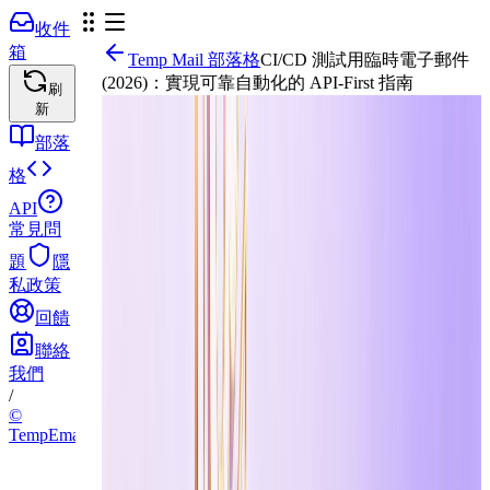
收件
箱
Temp Mail 部落格
CI/CD 測試用臨時電子郵件
(2026)：實現可靠自動化的 API-First 指南
刷
新
CI/CD 測試用臨時電子郵件
部落
格
API
常見問
題
隱
私政策
回饋
Post by Harsel Givesh
|
2026年4月
聯絡
我們
/
©
TempEmail.cc