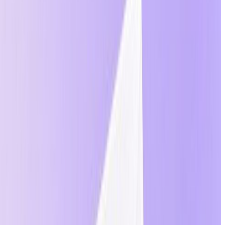
 tạp hơn những gì hầu hết các hướng dẫn cơ bản giải thích.