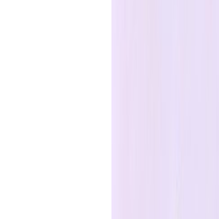
Điều này không nhất thiết là do đị
vì coi đó là một kênh liên lạc đơn 
Dựa trên các quan sát lặp đi lặp l
1. Hệ thống uy tín tên miền
Twitter/X dường như hoạt động giố
chúng tôi trên các môi trường khá
Dựa trên các quan sát của chúng t
dịch vụ email tạm thời cho thấy tỷ
Hệ thống này không tĩnh. Trong thử
ký tự động hoặc lạm dụng.
Kết quả là, ngay cả khi việc
đăng 
biến hoặc bị gắn cờ.