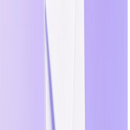
email như một tín hiệu rủi ro trong một hệ thống tin cậy tài khoản rộng
 như ảnh hưởng đến việc một nỗ lực đăng ký thành công hay thất bại.
 các mô hình hành vi được quan sát qua các nỗ lực đăng ký. Trong thử 
ên miền
, nơi mỗi nhà cung cấp email được gán một điểm uy tín nội bộ.
g cấp lâu đời như Gmail luôn vượt qua xác minh với ít trở ngại, trong k
 độ tin cậy theo thời gian, đặc biệt là sau khi liên tục liên quan đến
hành công của nó không nhất quán và thường giảm xuống khi tên miền 