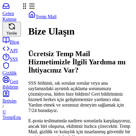
Gelen
Temp Mail
Kutusu
Bize Ulaşın
Yenile
Blog
API
Ücretsiz Temp Mail
SSS
Hizmetimizle İlgili Yardıma mı
İhtiyacınız Var?
Gizlilik
Geri
SSS bölümü, sık sorulan sorular veya ana
Bildirim
sayfamızdaki ayrıntılı açıklama sorununuzu
çözmüyorsa, lütfen bize bildirin! Geri bildiriminiz
hizmeti herkes için geliştirmemize yardımcı olur.
İletişim
Yardım etmek ve sorunsuz deneyim sağlamak için
/
7/24 buradayız.
©
TempEmail.cc
E-posta teslimatında nadiren sorunlarla karşılaşıyoruz,
ancak biri oluşursa, ekibimiz hızlıca çözecektir. Temp
Mail, gizlilik ve kolaylık için tasarlanmış güvenilir bir