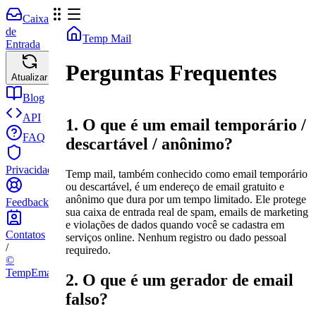
Caixa
de
Temp Mail
Entrada
Perguntas Frequentes
Atualizar
Blog
API
1. O que é um email temporário /
FAQ
descartável / anônimo?
Privacidade
Temp mail, também conhecido como email temporário
ou descartável, é um endereço de email gratuito e
anônimo que dura por um tempo limitado. Ele protege
Feedback
sua caixa de entrada real de spam, emails de marketing
e violações de dados quando você se cadastra em
Contatos
serviços online. Nenhum registro ou dado pessoal
/
requiredo.
©
TempEmail.cc
2. O que é um gerador de email
falso?