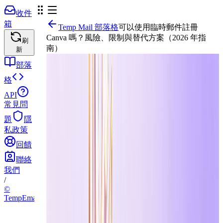
收件
箱
Temp Mail 部落格
可以使用臨時郵件註冊
Canva 嗎？風險、限制與替代方案（2026 年指
刷
南）
新
部落
可以使用臨時郵件註冊 Ca
格
API
常見問
題
隱
私政策
回饋
Post by Harsel Givesh
|
2026年5月
聯絡
我們
/
©
TempEmail.cc