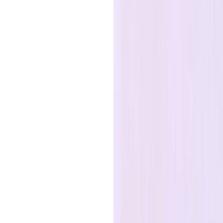
Điều này có nghĩa là bạn có thể tạ
Kỳ vọng của người dùng đã thay đ
Người dùng email dùng một lần kh
Ngày nay, nhiều người muốn:
Nhiều danh tính cho các tra
Quản lý thư rác tốt hơn
Thời gian lưu giữ hộp thư lâ
Chuyển tiếp email
Bảo vệ quyền riêng tư dựa tr
Những tính năng này hiếm khi được
Tiêu chuẩn quyền riêng tư đã được 
Người dùng quan tâm đến quyền riê