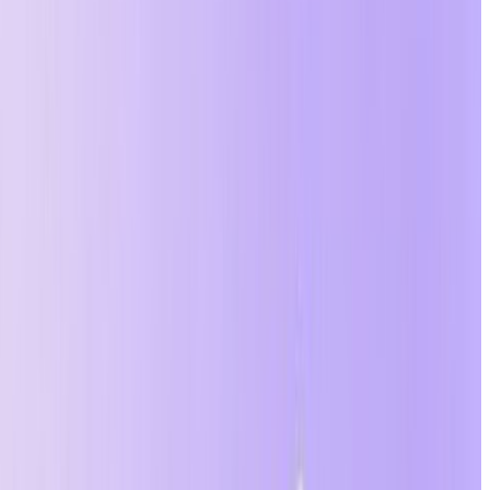
ống tệp, nhận ưu đãi giảm giá, dùng thử hoặc tạo tài khoản. Đó là lý do
ư tạm thời nhanh chóng, một
email 5 phút
ngắn hạn hoặc một
giải pháp
i nhất. Nó miễn phí, dễ sử dụng và không yêu cầu đăng ký. Tuy nhiên,
ỗi thời, khả năng gửi thư không nhất quán và các tính năng bảo mật hạn 
hiện có. Cho dù bạn cần một hộp thư dùng một lần để đăng ký nhanh, m
ợp bên dưới.
 tạo tài khoản. Thay vì để lộ địa chỉ email thực của mình cho các tra