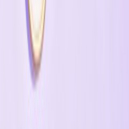
ường cung cấp:
mẽ hơn
õi
uổi thọ hộp thư
dịch vụ email tạm thời
l tạm thời đều được tạo ra như nhau. Một số được thiết kế để đăng ký 
à phát triển. Trước khi chọn giải pháp thay thế Guerrilla Mail, hãy cân
 nếu nó có thể nhận tin nhắn một cách đáng tin cậy. Nhiều trang web c
 thành công tốt hơn.
ểm tra xem nó có thể nhận email xác minh từ các nền tảng phổ biến nh