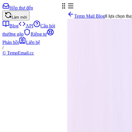
Hộp thư đến
Temp Mail Blog
8 lựa chọn tha
Làm mới
Blog
API
Câu hỏi
8 lựa chọn thay
thường gặp
Riêng tư
đầu
Phản hồi
Liên hệ
/
© TempEmail.cc
Tìm các lựa chọn thay thế Guerrill
Post by Harse