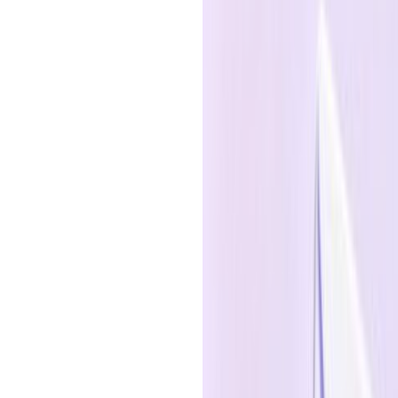
Các dịch vụ tập trung vào quyền r
Nhiều địa chỉ
Khả năng tạo nhiều địa chỉ email t
khuyến mãi.
Sử dụng các địa chỉ khác nhau cho
hộp thư cụ thể, bạn sẽ biết ngay n
Bí danh email (Email Aliases)
Các dịch vụ dựa trên bí danh hoạt
Thay vì tạo hộp thư tạm thời, chún
Đối với người dùng quản lý nhiều t
Sự đa dạng của tên miền
Nhiều trang web duy trì danh sách