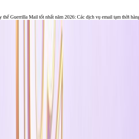
y thế Guerrilla Mail tốt nhất năm 2026: Các dịch vụ email tạm thời hàn
 thế Guerrilla Mail tốt nhất năm
a Mail tốt nhất để bảo mật và sử dụng email dùng một lần
l Givesh
|
8 tháng 6, 2026