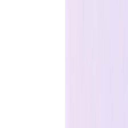
Email rác ngày càng khó tránh khỏi
dịch vụ email tạm thời vẫn phổ bi
một lần
linh hoạt hơn.
Trong nhiều năm, Guerrilla Mail l
dùng hiện đang tìm kiếm một giải p
Trong hướng dẫn này, chúng tôi đã
mật tập trung vào quyền riêng tư h
Guerrilla Mail là gì?
Guerrilla Mail là một dịch vụ ema
xác định, bạn có thể sử dụng địa c