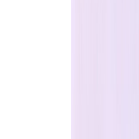
Loại dịch vụ này thuộc danh mục 
Dịch vụ này trở nên phổ biến vì n
Tuy nhiên, trong những năm gần đây
quyền riêng tư tiên tiến hơn.
Kết quả là, nhiều người dùng hiện 
Tại sao mọi người tìm kiếm giải ph
Mặc dù Guerrilla Mail vẫn hoạt độ
Tỷ lệ đăng ký thành công kém tin 
Một trong những khiếu nại phổ biến
được sử dụng rộng rãi, nó thường 