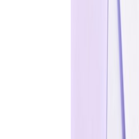
2. Komunikasi berasaskan konteks
Sebahagian besar aktiviti Telegra
Dalam persekitaran ini, perbualan
3. Pendedahan identiti yang dikaw
Telegram membenarkan pengguna me
Keterlihatan nombor telefon
Akses gambar profil
Status "last seen"
Kawalan ini mengurangkan jumlah m
Secara keseluruhannya, tingkah la