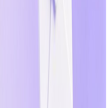
 dilihat semasa interaksi harian.
 sosial tradisional. Ini mewujudkan pemisahan antara identiti yang bol
an.
lan.