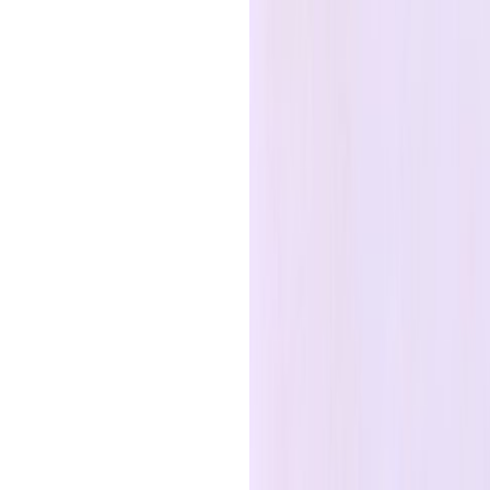
dan identiti pengguna.
Pada banyak platform tradisional:
E-mel digunakan untuk log 
E-mel dikaitkan dengan pemul
E-mel bertindak sebagai isya
Lama-kelamaan, ini mewujudkan a
Jika saya menyembunyikan
Oleh kerana model ini sangat biasa
Inilah sebabnya ramai orang secar