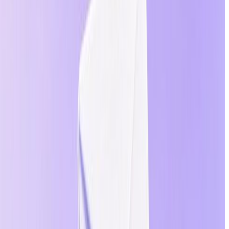
tal saya.
ng sama ke platform dan alat privasi lain.
 walaupun sebelum memahami cara Telegram sebenarnya berfungsi.