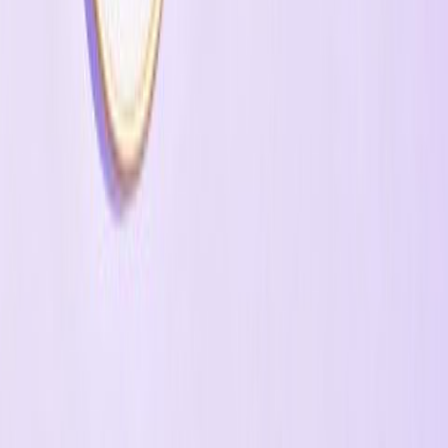
masuk
ihan kata laluan
rat pengesahan dan kepercayaan
ndaian privasi yang umum:
 atau menggantikan e-mel saya, saya mengurangkan jejak identiti digi
 di seluruh internet, pengguna secara semula jadi membawa jangkaan ya
a intuitif mengaitkan temp mail dengan kerahsiaan yang lebih tinggi,