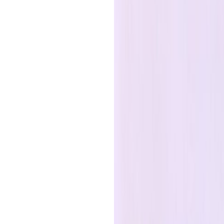
Kebanyakan pengguna yang mencar
tersebut.
Namun, Telegram tidak dibina beras
Tidak seperti platform seperti Di
Oleh sebab itu, menukar atau meny
Artikel ini menjelaskan mengapa e
Mengapa Orang Menganggap Temp 
Kebanyakan pengguna menganggap 