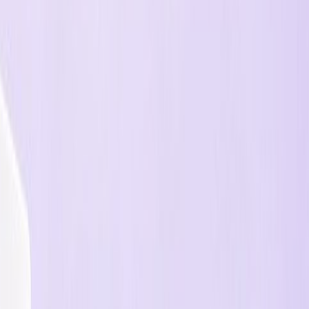
an Telegram
platform yang rahsia kerana ia meminimumkan isyarat identiti yang boleh
 maklumat peribadi yang jauh lebih sedikit berbanding banyak platform
iknya.
ingkat antara muka menyumbang kepada kesan ini.
ilihat adalah minimum
nakan nama sebenar, dan maklumat profil kebanyakannya adalah pilih
badi secara langsung dalam kebanyakan perbualan dan interaksi kumpu