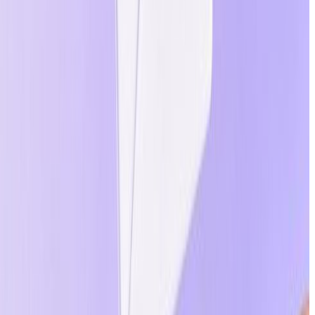
ndividu.
h kuat, walaupun sistem akaun asasnya kekal berterusan dari masa ke 